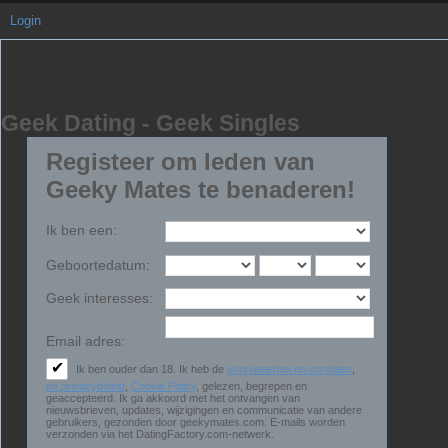
Login
Geek Dating - Geek Singles
Registeer
om leden van
Geeky Mates
te benaderen!
Ik ben een:
Geboortedatum:
Geek interesses:
Email adres:
✔
Ik ben ouder dan 18. Ik heb de
voorwaarden en condities
,
en privacybeleid
,
Cookie Policy
, gelezen, begrepen en
geaccepteerd. Ik ga akkoord met het ontvangen van
nieuwsbrieven, updates, wijzigingen en communicatie van andere
gebruikers, gezonden door geekymates.com. E-mails worden
verzonden via het DatingFactory.com-netwerk.